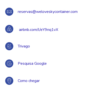
reservas@weloveskycontainer.com
airbnb.com/l/eY9nq1vX
Trivago
Pesquisa Google
Como chegar