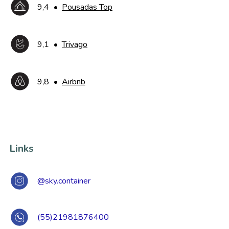
9,4
•
Pousadas Top
9,1
•
Trivago
9,8
•
Airbnb
Links
@sky.container
(55)21981876400