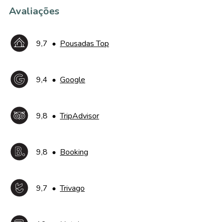
Avaliações
9,7
•
Pousadas Top
9,4
•
Google
9,8
•
TripAdvisor
9,8
•
Booking
9,7
•
Trivago