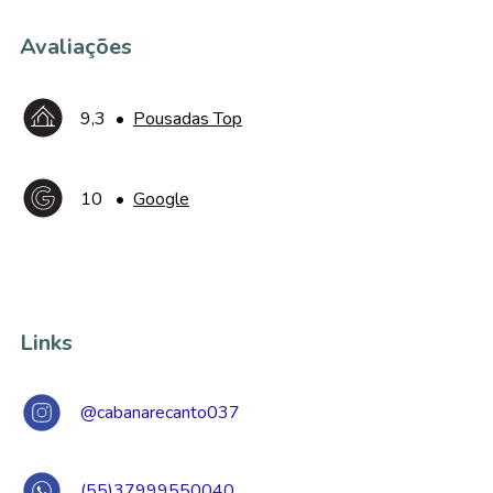
Avaliações
9,3
•
Pousadas Top
10
•
Google
Links
@cabanarecanto037
(55)37999550040