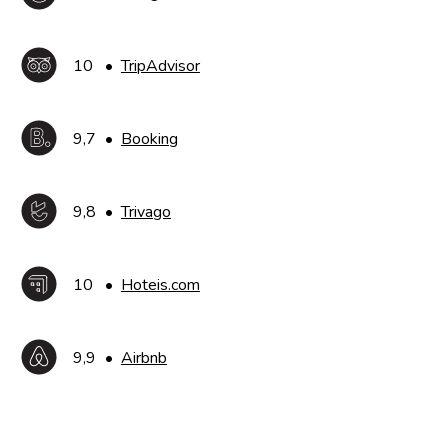
10
•
TripAdvisor
9,7
•
Booking
9,8
•
Trivago
10
•
Hoteis.com
9,9
•
Airbnb