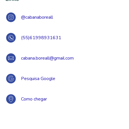
@cabanaboreall
(55)61998931631
cabana.boreall@gmail.com
Pesquisa Google
Como chegar