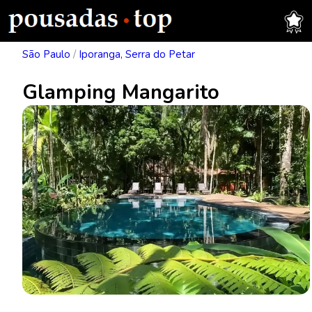
São Paulo
/
Iporanga, Serra do Petar
Glamping Mangarito