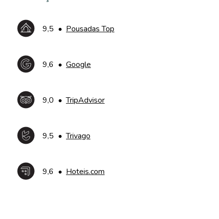
9,5
•
Pousadas Top
9,6
•
Google
9,0
•
TripAdvisor
9,5
•
Trivago
9,6
•
Hoteis.com