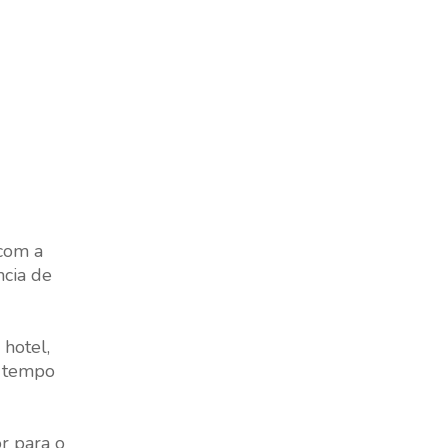
 com a
ncia de
hotel,
o tempo
r para o