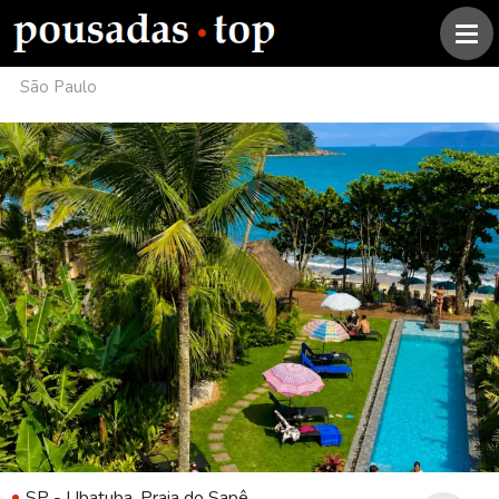
São Paulo
SP - Ubatuba, Praia do Sapê