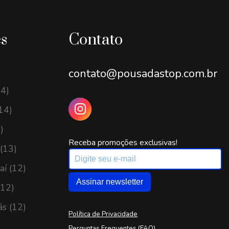
es
Contato
contato@pousadastop.com.br
14)
14)
)
Receba promoções exclusivas!
(13)
í (12)
Assinar newsletter
(12)
ás (12)
Política de Privacidade
Perguntas Frequentes (FAQ)