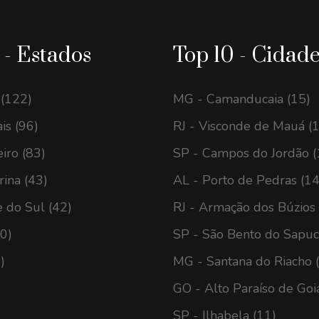
 - Estados
Top 10 - Cidad
 (122)
MG - Camanducaia (15)
is (96)
RJ - Visconde de Mauá (
eiro (83)
SP - Campos do Jordão (
rina (43)
AL - Porto de Pedras (14
 do Sul (42)
RJ - Armação dos Búzios 
40)
SP - São Bento do Sapuca
)
MG - Santana do Riacho 
GO - Alto Paraíso de Goi
SP - Ilhabela (11)