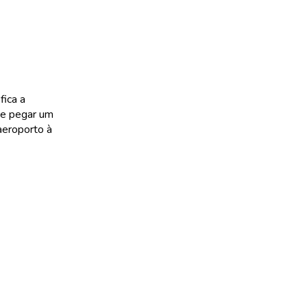
fica a
de pegar um
aeroporto à