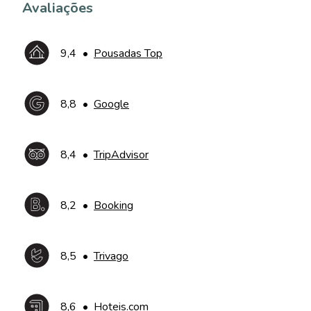
Avaliações
9,4
•
Pousadas Top
8,8
•
Google
8,4
•
TripAdvisor
8,2
•
Booking
8,5
•
Trivago
8,6
•
Hoteis.com