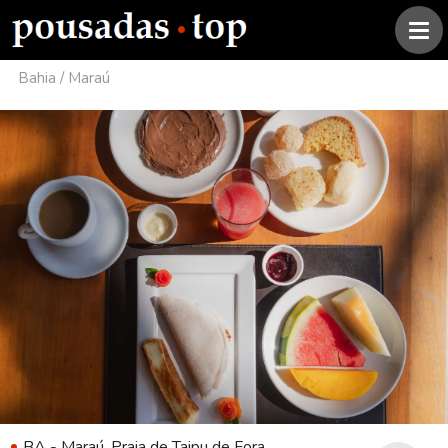
Bahia
/
Maraú
BA - Maraú, Praia de Taipu de Fora