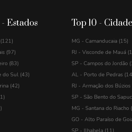
 - Estados
Top 10 - Cidad
 (121)
MG - Camanducaia (15)
is (97)
RJ - Visconde de Mauá (
eiro (83)
SP - Campos do Jordão (
 do Sul (43)
AL - Porto de Pedras (14
rina (42)
RJ - Armação dos Búzios 
41)
SP - São Bento do Sapuca
)
MG - Santana do Riacho 
GO - Alto Paraíso de Goi
SP - Ilhabela (11)