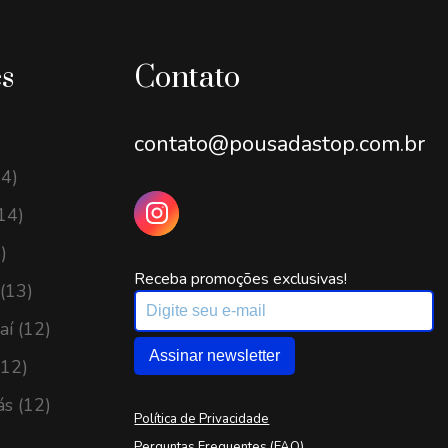
es
Contato
contato@pousadastop.com.br
14)
14)
)
Receba promoções exclusivas!
(13)
í (12)
Assinar newsletter
(12)
ás (12)
Política de Privacidade
Perguntas Frequentes (FAQ)