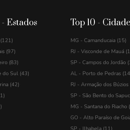
 - Estados
Top 10 - Cidad
 (121)
MG - Camanducaia (15)
is (97)
RJ - Visconde de Mauá (
eiro (83)
SP - Campos do Jordão (
 do Sul (43)
AL - Porto de Pedras (14
rina (42)
RJ - Armação dos Búzios 
41)
SP - São Bento do Sapuca
)
MG - Santana do Riacho 
GO - Alto Paraíso de Goi
SP - Ilhabela (11)