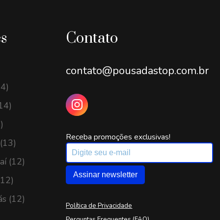
es
Contato
contato@pousadastop.com.br
14)
14)
)
Receba promoções exclusivas!
(13)
í (12)
Assinar newsletter
(12)
ás (12)
Política de Privacidade
Perguntas Frequentes (FAQ)