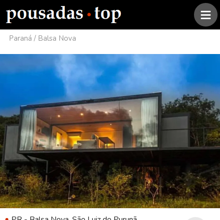
Paraná
/
Balsa Nova
PR - Balsa Nova, São Luiz do Purunã