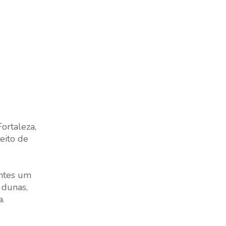
ortaleza,
eito de
entes um
 dunas,
a.