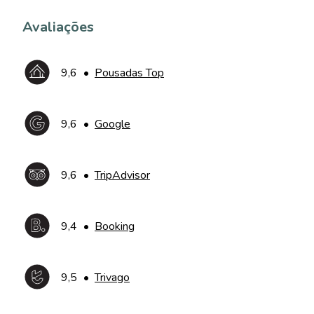
Avaliações
9,6
•
Pousadas Top
9,6
•
Google
9,6
•
TripAdvisor
9,4
•
Booking
9,5
•
Trivago