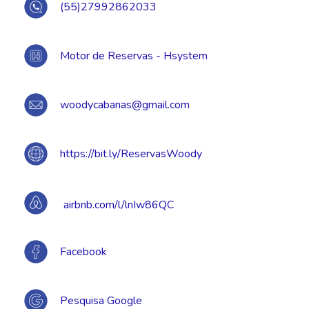
(55)27992862033
Motor de Reservas - Hsystem
woodycabanas@gmail.com
https://bit.ly/ReservasWoody
airbnb.com/l/lnIw86QC
Facebook
Pesquisa Google