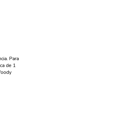
cia. Para
rca de 1
 Woody