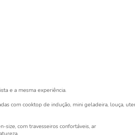
sta e a mesma experiência.
as com cooktop de indução, mini geladeira, louça, uten
ze, com travesseiros confortáveis, ar
atureza.