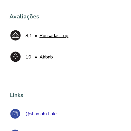
Avaliações
9,1
•
Pousadas Top
10
•
Airbnb
Links
@shamah.chale