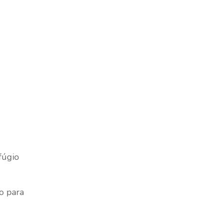
fúgio
o para