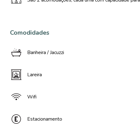
São 2 acomodações, cada uma com capacidade para
Comodidades
Banheira / Jacuzzi
Lareira
Wifi
Estacionamento