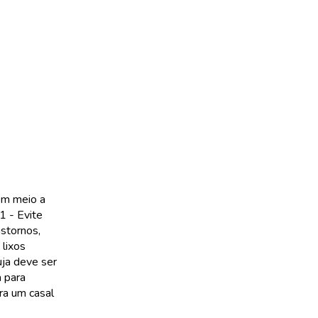
em meio a
1 - Evite
stornos,
 lixos
uja deve ser
a para
ra um casal