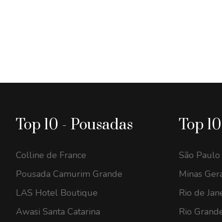
Top 10 - Pousadas
Top 10
Colline de France
São Paulo
Pousada Camurim Grande
Minas Gera
LAS Hotel Boutique
Rio de Jan
Awasi Santa Catarina
Rio Grande