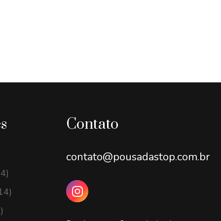
es
Contato
contato@pousadastop.com.br
14)
14)
)