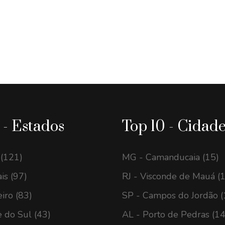
 - Estados
Top 10 - Cidad
 (121)
MG - Camanducaia (15)
is (97)
RJ - Visconde de Mauá (
eiro (83)
SP - Campos do Jordão (
 do Sul (43)
AL - Porto de Pedras (14