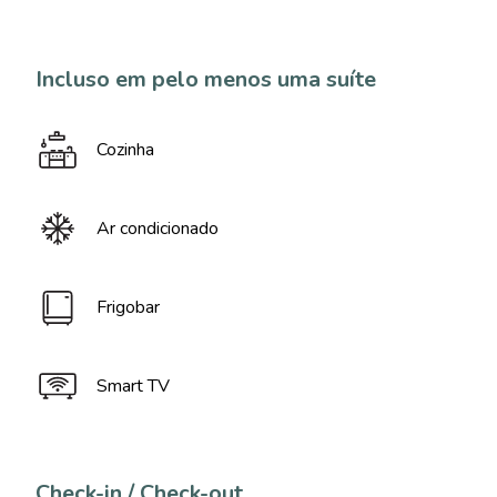
Incluso em pelo menos uma suíte
Cozinha
Ar condicionado
Frigobar
Smart TV
Check-in / Check-out