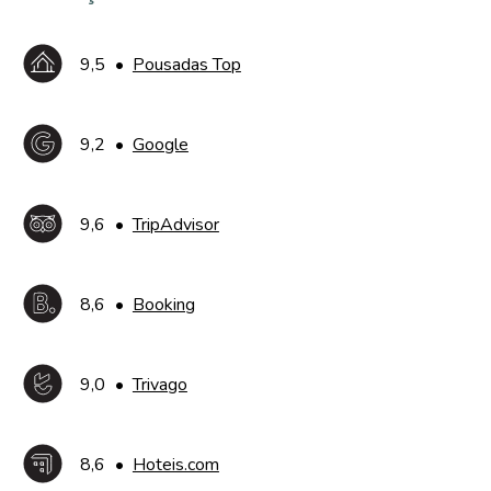
9,5
•
Pousadas Top
9,2
•
Google
9,6
•
TripAdvisor
8,6
•
Booking
9,0
•
Trivago
8,6
•
Hoteis.com