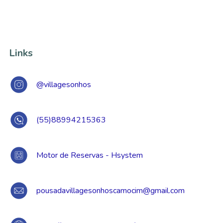
Links
@villagesonhos
(55)88994215363
Motor de Reservas - Hsystem
pousadavillagesonhoscamocim@gmail.com