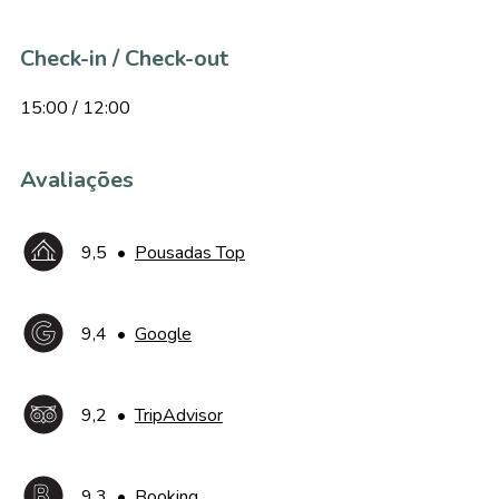
Check-in / Check-out
15:00 / 12:00
Avaliações
9,5
•
Pousadas Top
9,4
•
Google
9,2
•
TripAdvisor
9,3
•
Booking