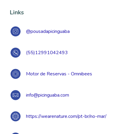
Links
@pousadapicinguaba
(55)12991042493
Motor de Reservas - Omnibees
info@picinguaba.com
https://wearenature.com/pt-br/no-mar/