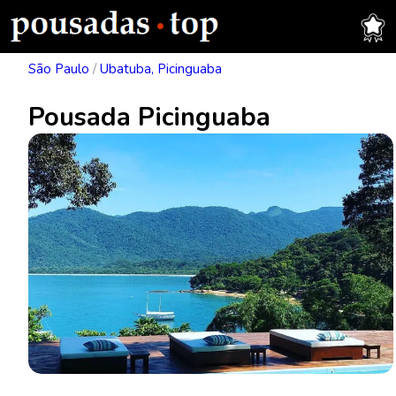
São Paulo
/
Ubatuba, Picinguaba
Pousada Picinguaba