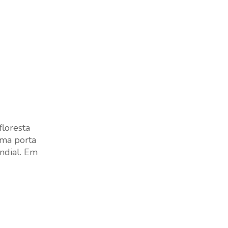
floresta
uma porta
ndial. Em