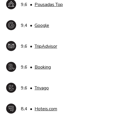
9,6
•
Pousadas Top
9,4
•
Google
9,6
•
TripAdvisor
9,6
•
Booking
9,6
•
Trivago
8,4
•
Hoteis.com