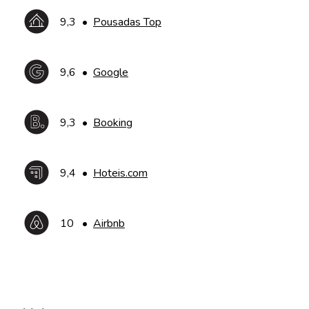
9,3
•
Pousadas Top
9,6
•
Google
9,3
•
Booking
9,4
•
Hoteis.com
10
•
Airbnb