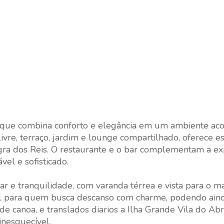
que combina conforto e elegância em um ambiente aco
livre, terraço, jardim e lounge compartilhado, oferece e
ngra dos Reis. O restaurante e o bar complementam a ex
el e sofisticado.
r e tranquilidade, com varanda térrea e vista para o ma
deal para quem busca descanso com charme, podendo ain
e canoa, e translados diarios a Ilha Grande Vila do Ab
nesquecível.