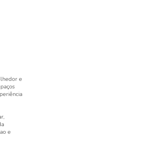
lhedor e
spaços
periência
r,
da
rao e