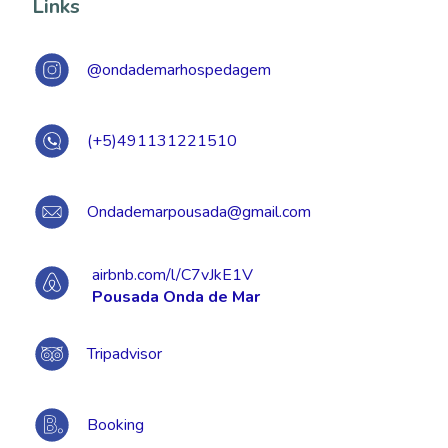
Links
@ondademarhospedagem
(+5)491131221510
Ondademarpousada@gmail.com
airbnb.com/l/C7vJkE1V
Pousada Onda de Mar
Tripadvisor
Booking