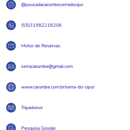
@pousadacarumbeserradocipo
(55)31982218206
Motor de Reservas
serracarumbe@gmail.com
www.carumbe.com.br/serra-do-cipo/
Tripadvisor
Pesquisa Google