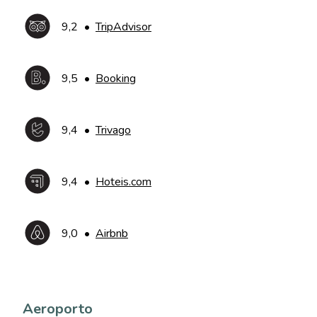
9,2
•
TripAdvisor
9,5
•
Booking
9,4
•
Trivago
9,4
•
Hoteis.com
9,0
•
Airbnb
Aeroporto