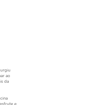
surgiu
nar ao
is da
cina
desfrute e