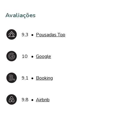
Avaliações
9,3
•
Pousadas Top
10
•
Google
9,1
•
Booking
9,8
•
Airbnb