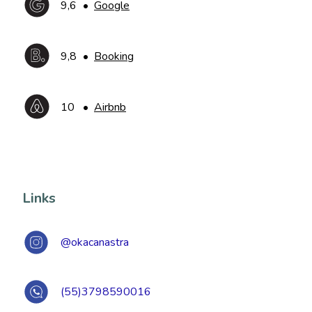
9,6
•
Google
9,8
•
Booking
10
•
Airbnb
Links
@okacanastra
(55)3798590016