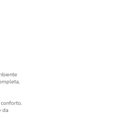
mbiente
completa,
conforto,
e da