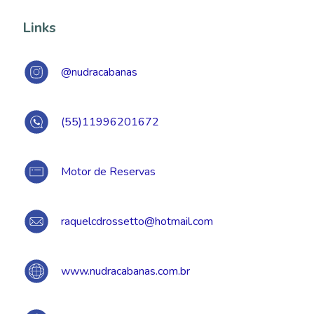
Links
@nudracabanas
(55)11996201672
Motor de Reservas
raquelcdrossetto@hotmail.com
www.nudracabanas.com.br