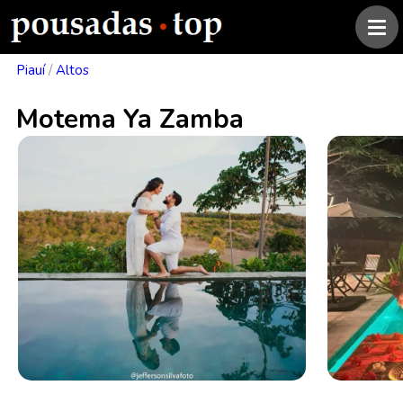
Piauí
/
Altos
Motema Ya Zamba