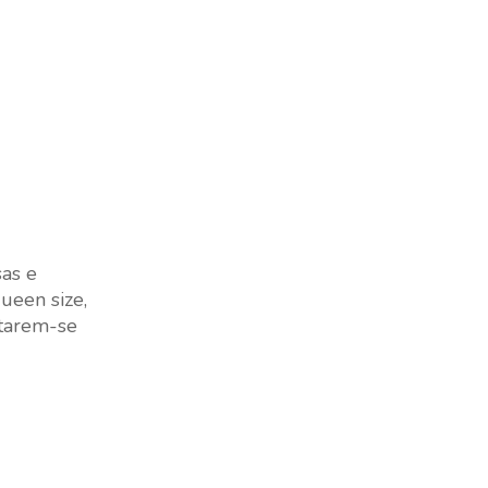
as e
ueen size,
ctarem-se