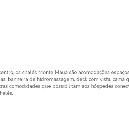
centro, os chalés Monte Mauá são acomodações espaços
has, banheira de hidromassagem, deck com vista, cama q
 outras comodidades que possibilitam aos hóspedes cone
halés.