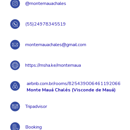
@montemauachales
(55)24978345519
montemauachales@gmail.com
https://msha.ke/montemaua
airbnb.com.br/rooms/825439006461192066
Monte Mauá Chalés (Visconde de Mauá)
Tripadvisor
Booking