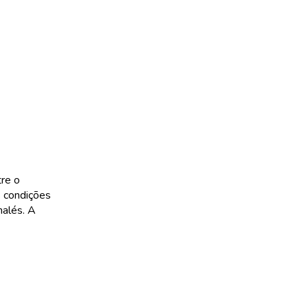
tre o
 condições
halés. A