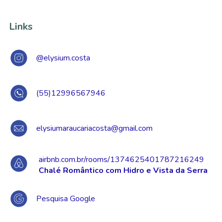
Links
@elysium.costa
(55)12996567946
elysiumaraucariacosta@gmail.com
airbnb.com.br/rooms/1374625401787216249
Chalé Romântico com Hidro e Vista da Serra
Pesquisa Google