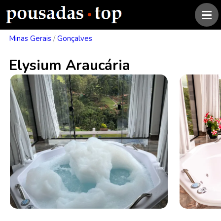
Minas Gerais
/
Gonçalves
Elysium Araucária