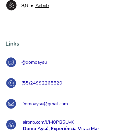
9,8
•
Airbnb
Links
@domoaysu
(55)24992265520
Domoaysu@gmail.com
airbnb.com/l/M0PB5UvK
Domo Aysú, Experiência Vista Mar