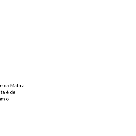
te na Mata a
ata é de
am o