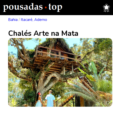
Bahia
/
Itacaré, Aderno
Chalés Arte na Mata