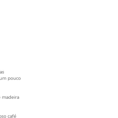
as
e um pouco
e madeira
oso café