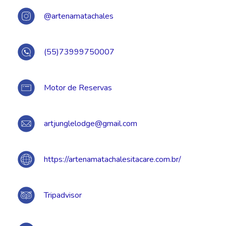
@artenamatachales
(55)73999750007
Motor de Reservas
artjunglelodge@gmail.com
https://artenamatachalesitacare.com.br/
Tripadvisor