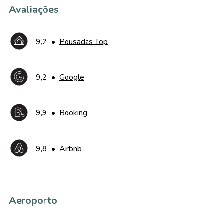
Avaliações
9,2
•
Pousadas Top
9,2
•
Google
9,9
•
Booking
9,8
•
Airbnb
Aeroporto