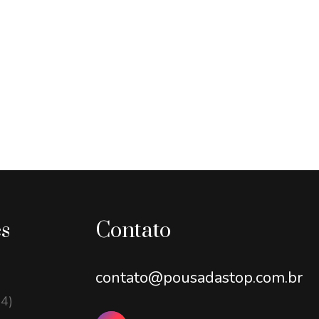
es
Contato
contato@pousadastop.com.br
14)