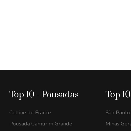
Top 10 - Pousadas
Top 10
Colline de France
São Paulo
Pousada Camurim Grande
Minas Gera