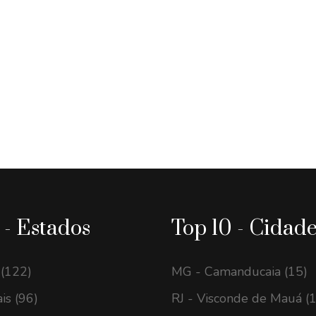
 - Estados
Top 10 - Cidad
 (122)
MG - Camanducaia (15)
is (96)
RJ - Visconde de Mauá (