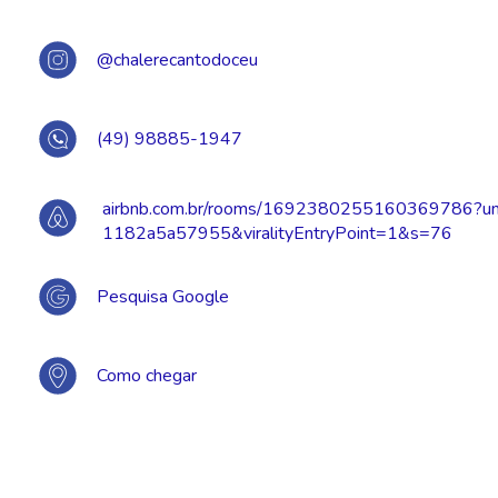
@chalerecantodoceu
(49) 98885-1947
airbnb.com.br/rooms/1692380255160369786?un
1182a5a57955&viralityEntryPoint=1&s=76
Pesquisa Google
Como chegar