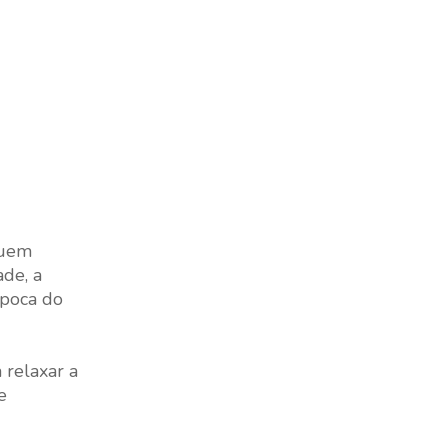
quem
de, a
época do
relaxar a
e