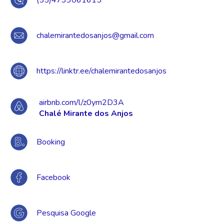
(55)4733061615
chalemirantedosanjos@gmail.com
https://linktr.ee/chalemirantedosanjos
airbnb.com/l/z0ym2D3A
Chalé Mirante dos Anjos
Booking
Facebook
Pesquisa Google