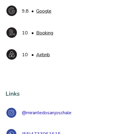
9,8
•
Google
10
•
Booking
10
•
Airbnb
Links
@mirantedosanjoschale