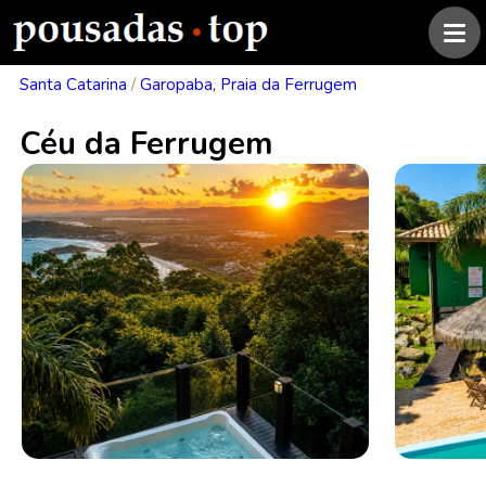
Santa Catarina
/
Garopaba, Praia da Ferrugem
Céu da Ferrugem