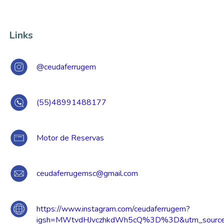
Links
@ceudaferrugem
(55)48991488177
Motor de Reservas
ceudaferrugemsc@gmail.com
https://www.instagram.com/ceudaferrugem?
igsh=MWtvdHJvczhkdWh5cQ%3D%3D&utm_source