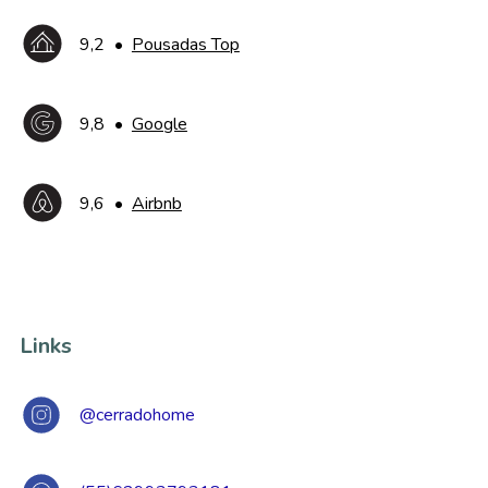
9,2
•
Pousadas Top
9,8
•
Google
9,6
•
Airbnb
Links
@cerradohome