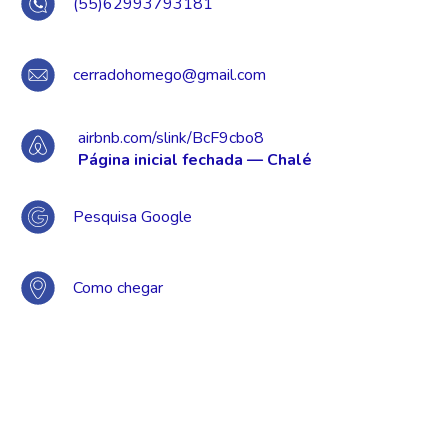
(55)62993793181
cerradohomego@gmail.com
airbnb.com/slink/BcF9cbo8
Página inicial fechada — Chalé
Pesquisa Google
Como chegar