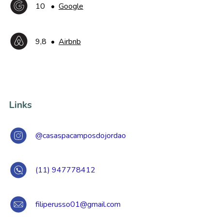
10
•
Google
9,8
•
Airbnb
Links
@casaspacamposdojordao
(11) 947778412
filiperusso01@gmail.com