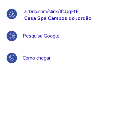
airbnb.com/slink/IfcUqFtE
Casa Spa Campos do Jordão
Pesquisa Google
Como chegar