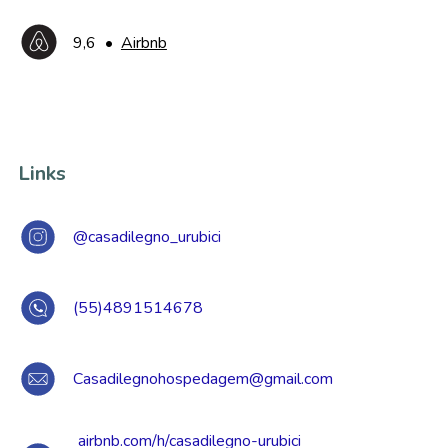
9,6
•
Airbnb
Links
@casadilegno_urubici
(55)4891514678
Casadilegnohospedagem@gmail.com
airbnb.com/h/casadilegno-urubici