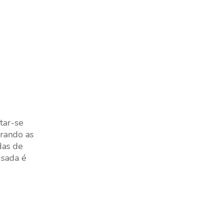
tar-se
urando as
das de
usada é