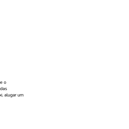
re o
 das
i, alugar um