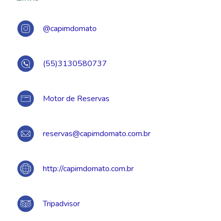
@capimdomato
(55)3130580737
Motor de Reservas
reservas@capimdomato.com.br
http://capimdomato.com.br
Tripadvisor