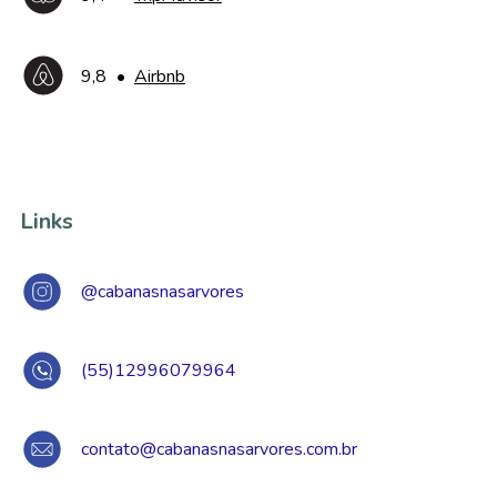
9,8
•
Airbnb
Links
@cabanasnasarvores
(55)12996079964
contato@cabanasnasarvores.com.br