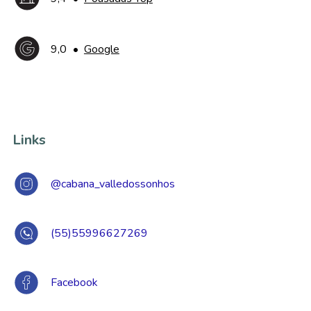
9,0
•
Google
Links
@cabana_valledossonhos
(55)55996627269
Facebook