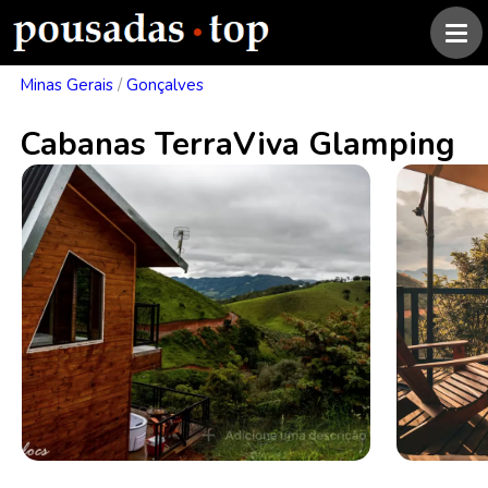
Minas Gerais
/
Gonçalves
Cabanas TerraViva Glamping