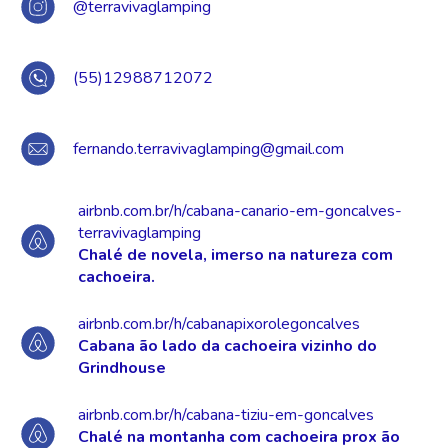
@terravivaglamping
(55)12988712072
fernando.terravivaglamping@gmail.com
airbnb.com.br/h/cabana-canario-em-goncalves-
terravivaglamping
Chalé de novela, imerso na natureza com
cachoeira.
airbnb.com.br/h/cabanapixorolegoncalves
Cabana ão lado da cachoeira vizinho do
Grindhouse
airbnb.com.br/h/cabana-tiziu-em-goncalves
Chalé na montanha com cachoeira prox ão