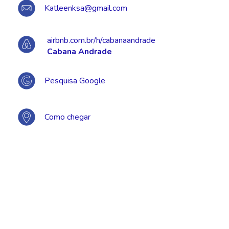
Katleenksa@gmail.com
airbnb.com.br/h/cabanaandrade
Cabana Andrade
Pesquisa Google
Como chegar