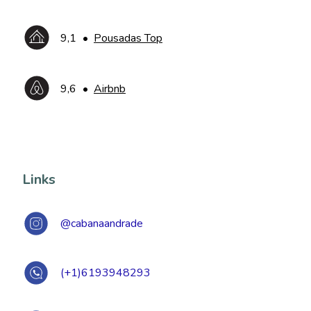
9,1
•
Pousadas Top
9,6
•
Airbnb
Links
@cabanaandrade
(+1)6193948293