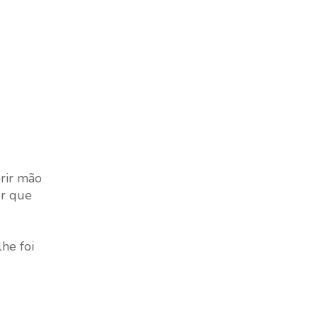
brir mão
or que
he foi