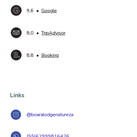
9,6
•
Google
8,0
•
TripAdvisor
8,8
•
Booking
Links
@boaralodgenatureza
(55)62999816426