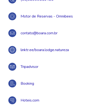
Motor de Reservas - Omnibees
contato@boara.com.br
linktr.ee/boara.lodge.natureza
Tripadvisor
Booking
Hoteis.com