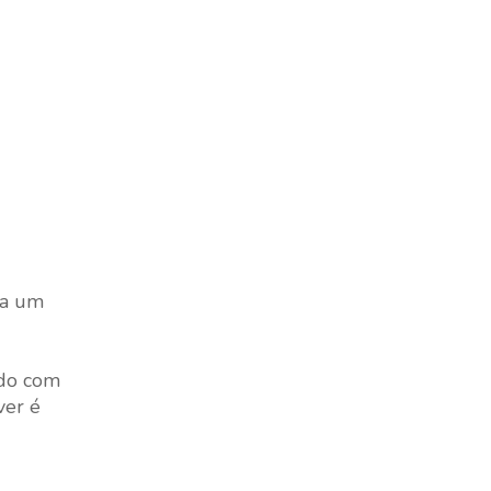
ra um
ado com
ver é