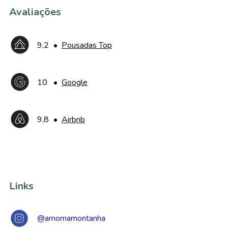
Avaliações
9,2
•
Pousadas Top
10
•
Google
9,8
•
Airbnb
Links
@amornamontanha